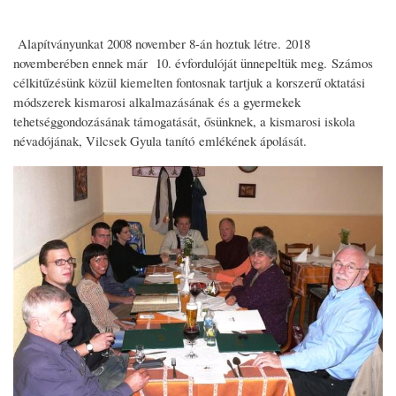
Alapítványunkat 2008 november 8-án hoztuk létre. 2018
novemberében ennek már 10. évfordulóját ünnepeltük meg. Számos
célkitűzésünk közül kiemelten fontosnak tartjuk a korszerű oktatási
módszerek kismarosi alkalmazásának és a gyermekek
tehetséggondozásának támogatását, ősünknek, a kismarosi iskola
névadójának, Vilcsek Gyula tanító emlékének ápolását.