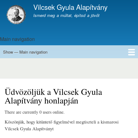
Skip
Vilcsek Gyula Alapítvány
to
Site branding
Ismerd meg a múltat, építsd a jövőt
main
content
Main navigation
Show — Main navigation
START
ALAPÍTVÁNY
NÉVADÓNK
HÍREK
HIVATALOS
DEUTSCH
Üdvözöljük a Vilcsek Gyula
Alapítvány honlapján
There are currently 0 users online.
Köszönjük, hogy kitüntető figyelmével megtiszteli a kismarosi
Vilcsek Gyula Alapítványt