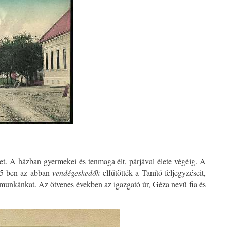
et. A házban gyermekei és tenmaga élt, párjával élete végéig. A
-45-ben az abban
vendégeskedők
elfűtötték a Tanító feljegyzéseit,
ó munkánkat. Az ötvenes években az igazgató úr, Géza nevű fia és