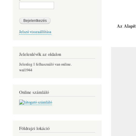
Az Alapít
Jelszó visszaállítása
Jelelenlévők az oldalon
Jelenleg 1 felhasználó van online.
wnl1944
Online számláló
Földrajzi lokáció