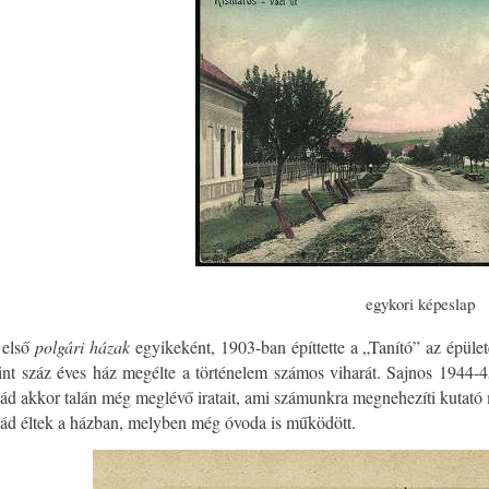
egykori képeslap
 első
polgári házak
egyikeként, 1903-ban építtette a „Tanító” az épület
nt száz éves ház megélte a történelem számos viharát. Sajnos 1944
alád akkor talán még meglévő iratait, ami számunkra megnehezíti kutat
lád éltek a házban, melyben még óvoda is működött.