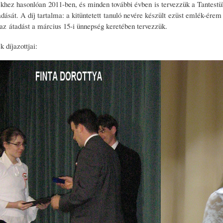
khez hasonlóan 2011-ben, és minden további évben is tervezzük a Tantestüle
adását. A díj tartalma: a kitüntetett tanuló nevére készült ezüst emlék-é
 az átadást a március 15-i ünnepség keretében tervezzük.
 díjazottjai: