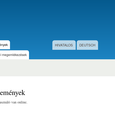
Ugrás
a
tartalomra
ények
HIVATALOS
DEUTSCH
-i megemlékezések
semények
használó van online.