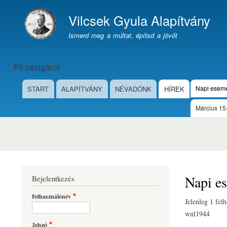
Vilcsek Gyula Alapítvány
Webhely márkázása
Ismerd meg a múltat, építsd a jövőt
Fő navigáció
Napi esem
START
ALAPÍTVÁNY
NÉVADÓNK
HÍREK
Március 15
Napi e
Bejelentkezés
Felhasználónév
Jelenleg 1 fel
wnl1944
Jelszó