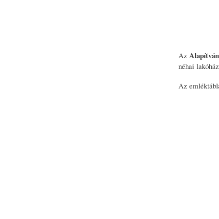
Alapítván
Az
néhai lakóház
Az emléktábl