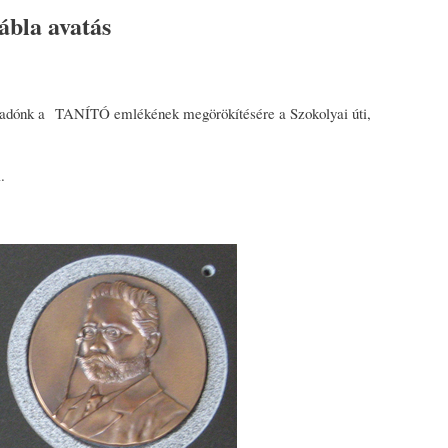
la avatás
névadónk a TANÍTÓ emlékének megörökítésére a Szokolyai úti,
.