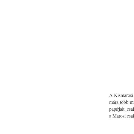
A Kismarosi
mára több mi
papírjait, cs
a Marosi csa