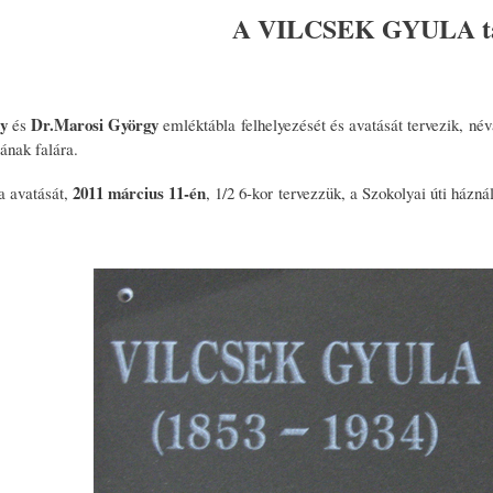
A VILCSEK GYULA táb
y
Dr.
Marosi György
és
emléktábla felhelyezését és avatását tervezik, 
ának falára.
2011 március 11-én
a avatását,
, 1/2 6-kor tervezzük, a Szokolyai úti háznál