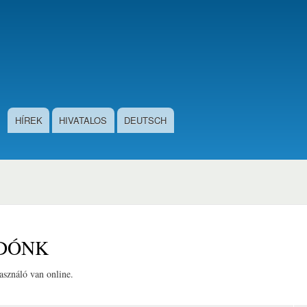
Ugrás
a
tartalomra
HÍREK
HIVATALOS
DEUTSCH
DÓNK
használó van online.