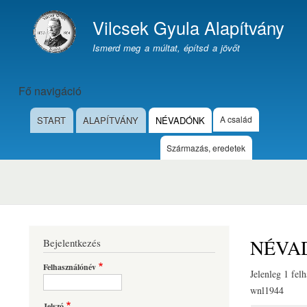
Vilcsek Gyula Alapítvány
Webhely márkázása
Ismerd meg a múltat, építsd a jövőt
Fő navigáció
A család
START
ALAPÍTVÁNY
NÉVADÓNK
Származás, eredetek
NÉVA
Bejelentkezés
Felhasználónév
Jelenleg 1 fel
wnl1944
Jelszó