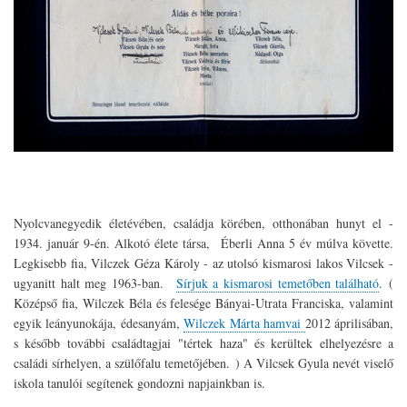
Nyolcvanegyedik életévében, családja körében, otthonában hunyt el -
1934. január 9-én. Alkotó élete társa, Éberli Anna 5 év múlva követte.
Legkisebb fia, Vilczek Géza Károly - az utolsó kismarosi lakos Vilcsek -
ugyanitt halt meg 1963-ban.
Sírjuk a kismarosi temetőben található
. (
Középső fia, Wilczek Béla és felesége Bányai-Utrata Franciska, valamint
egyik leányunokája, édesanyám,
Wilczek Márta hamvai
2012 áprilisában,
s később további családtagjai "tértek haza" és kerültek elhelyezésre a
családi sírhelyen, a szülőfalu temetőjében. ) A Vilcsek Gyula nevét viselő
iskola tanulói segítenek gondozni napjainkban is.