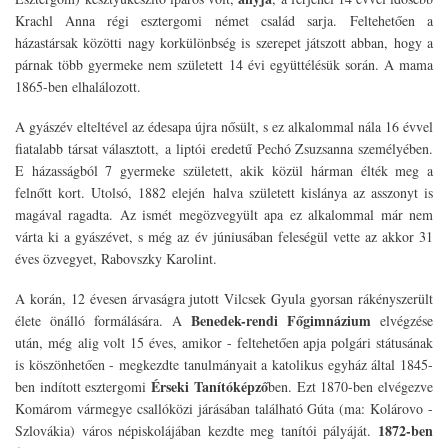
Krachl Anna régi esztergomi német család sarja. Feltehetően a
házastársak közötti nagy korkülönbség is szerepet játszott abban, hogy a
párnak több gyermeke nem született 14 évi együttélésük során. A mama
1865-ben elhalálozott.
A gyászév elteltével az édesapa újra nősült, s ez alkalommal nála 16 évvel
fiatalabb társat választott, a liptói eredetű Pechó Zsuzsanna személyében.
E házasságból 7 gyermeke született, akik közül hárman élték meg a
felnőtt kort. Utolsó, 1882 elején halva született kislánya az asszonyt is
magával ragadta. Az ismét megözvegyült apa ez alkalommal már nem
várta ki a gyászévet, s még az év júniusában feleségül vette az akkor 31
éves özvegyet, Rabovszky Karolint.
A korán, 12 évesen árvaságra jutott Vilcsek Gyula gyorsan rákényszerült
Benedek-rendi Főgimnázium
élete önálló formálására. A
elvégzése
után, még alig volt 15 éves, amikor - feltehetően apja polgári státusának
is köszönhetően - megkezdte tanulmányait a katolikus egyház által 1845-
Érseki Tanítóképző
ben indított esztergomi
ben. Ezt 1870-ben elvégezve
Komárom vármegye csallóközi járásában található Gúta (ma: Kolárovo -
1872-ben
Szlovákia) város népiskolájában kezdte meg tanítói pályáját.