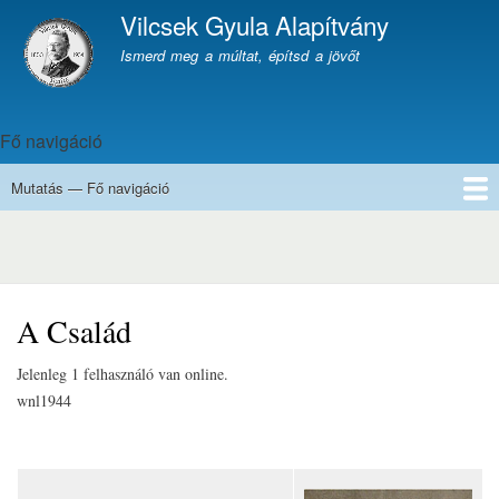
Ugrás
Vilcsek Gyula Alapítvány
a
Webhely márkázása
Ismerd meg a múltat, építsd a jövőt
tartalomra
Fő navigáció
Mutatás — Fő navigáció
START
ALAPÍTVÁNY
NÉVADÓNK
HÍREK
HIVATALOS
DEUTSCH
A család
Származás, eredetek
A Család
Jelenleg 1 felhasználó van online.
wnl1944