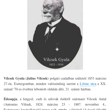
Vilcsek Gyula (Julius Vilcsek)
polgári családban született 1853 március
27-én, Esztergomban, minden valószínűség szerint a
Lőrinc utca
a XX.
század '70-es éveiben lebontott oldalán álló, 21. számú házban.
Édesapja
, a lengyel, cseh és szlovák ősöktől származó Vilcsek Antal
(Antonius Viltsek, 1824. március 23 - 1887. november 4.,
anyja
Esztergom) kesztyűkészítő iparos volt,
, a férjénél 14 évvel idősebb