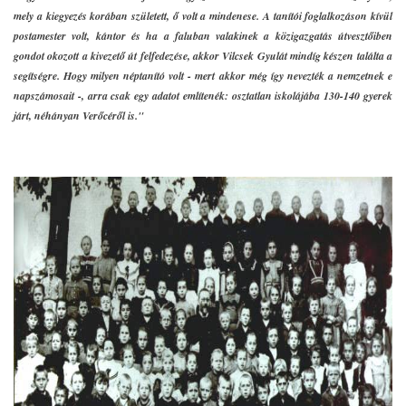
mely a kiegyezés korában született, ő volt a mindenese. A tanítói foglalkozáson kívül
postamester volt, kántor és ha a faluban valakinek a közigazgatás útvesztőiben
gondot okozott a kivezető út felfedezése, akkor Vilcsek Gyulát mindíg készen találta a
segítségre. Hogy milyen néptanító volt - mert akkor még így nevezték a nemzetnek e
napszámosait -, arra csak egy adatot említenék: osztatlan iskolájába 130-140 gyerek
járt, néhányan Verőcéről is."