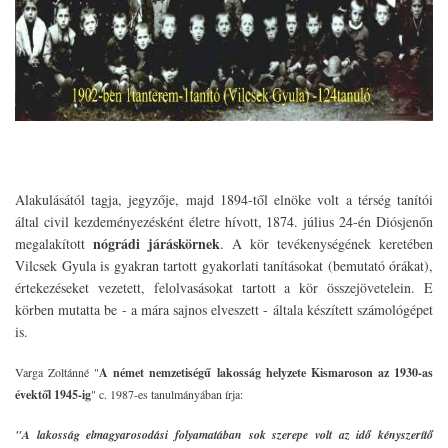
Alakulásától tagja, jegyzője, majd 1894-től elnöke volt a térség tanítói
által civil kezdeményezésként életre hívott, 1874. július 24-én Diósjenőn
nógrádi járáskörnek
megalakított
. A kör tevékenységének keretében
Vilcsek Gyula is gyakran tartott gyakorlati tanításokat (bemutató órákat),
értekezéseket vezetett, felolvasásokat tartott a kör összejövetelein. E
körben mutatta be - a mára sajnos elveszett - általa készített számológépet
is.
Varga Zoltánné "
A német nemzetiségű lakosság helyzete Kismaroson az 1930-as
évektől 1945-ig
" c. 1987-es tanulmányában írja:
"A lakosság elmagyarosodási folyamatában sok szerepe volt az idő kényszerítő