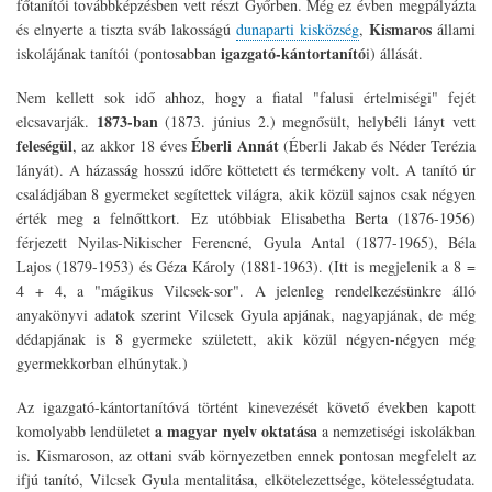
főtanítói továbbképzésben vett részt Győrben. Még ez évben megpályázta
Kismaros
és elnyerte a tiszta sváb lakosságú
dunaparti kisközség
,
állami
igazgató-kántortanító
iskolájának tanítói (pontosabban
i) állását.
Nem kellett sok idő ahhoz, hogy a fiatal "falusi értelmiségi" fejét
1873-ban
elcsavarják.
(1873. június 2.) megnősült, helybéli lányt vett
feleségül
Éberli Annát
, az akkor 18 éves
(Éberli Jakab és Néder Terézia
lányát). A házasság hosszú időre köttetett és termékeny volt. A tanító úr
családjában 8 gyermeket segítettek világra, akik közül sajnos csak négyen
érték meg a felnőttkort. Ez utóbbiak Elisabetha Berta (1876-1956)
férjezett Nyilas-Nikischer Ferencné, Gyula Antal (1877-1965), Béla
Lajos (1879-1953) és Géza Károly (1881-1963). (Itt is megjelenik a 8 =
4 + 4, a "mágikus Vilcsek-sor". A jelenleg rendelkezésünkre álló
anyakönyvi adatok szerint Vilcsek Gyula apjának, nagyapjának, de még
dédapjának is 8 gyermeke született, akik közül négyen-négyen még
gyermekkorban elhúnytak.)
Az igazgató-kántortanítóvá történt kinevezését követő években kapott
a magyar nyelv oktatása
komolyabb lendületet
a nemzetiségi iskolákban
is. Kismaroson, az ottani sváb környezetben ennek pontosan megfelelt az
ifjú tanító, Vilcsek Gyula mentalitása, elkötelezettsége, kötelességtudata.