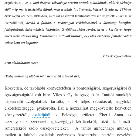
erejének, a ... és a 'mai öregek' véleménye szerint annak a tanítónak, akinek sírhelye
előtt még ma is tisztelettel állnak meg a hálás tanítványok. Vilcsek Gyula az 1870-es
évek elején
(és nem 1898-ban, mint azt az idézett tanulmány tévesen rögzítette - javítás az
összeállítótól)
került a faluba, s pedagógiai célkitűzésének a lakosság hazafias
felfogásának átformálását tekintette. Gyűjtőmunkám során, arra a kérdésre, hogy
miért nem alakult meg Kismaroson a "Volksbund", egy idős embertől felháborodott
válaszként ezt kaptam:
Vilcsek szellemében
nem alakulhatott meg!
(Pedig abban az időben már nem is élt a tanító úr!)"
Közvetlen, de távolabbi környezetében is pontosságáról, szigorúságáról és
igazságosságáról volt híres Vilcsek Gyula igazgató úr. Tanítói munkáját
népnevelői szolgálatnak tartotta, s azt teljes odaadással, nagyfokú
elkötelezettséggel gyakorolta. Ezt a hozzáállást megkövetelte közvetlen
környezetétől,
családjától
is. Felesége, született Éberli Anna, az
asszonyoknak szervezett egészségügyi kérdésekről, főző- és hímző-
ismeretekről szóló összejöveteleket. A tanító mindennapi munkája
mellett a falubeli családok egészséges összetartása, patrióta nevelése