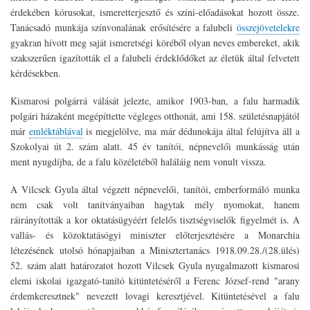
érdekében kórusokat, ismeretterjesztő és színi-előadásokat hozott össze.
Tanácsadó munkája színvonalának erősítésére a falubeli
összejövetelekre
gyakran hívott meg saját ismeretségi köréből olyan neves embereket, akik
szakszerűen igazították el a falubeli érdeklődőket az életük által felvetett
kérdésekben.
Kismarosi polgárrá válását jelezte, amikor 1903-ban, a falu harmadik
polgári házaként megépíttette végleges otthonát, ami 158. születésnapjától
már
emléktáblával
is megjelölve, ma már dédunokája által felújítva áll a
Szokolyai út 2. szám alatt. 45 év tanítói, népnevelői munkásság után
ment nyugdíjba, de a falu közéletéből haláláig nem vonult vissza.
A Vilcsek Gyula által végzett népnevelői, tanítói, emberformáló munka
nem csak volt tanítványaiban hagytak mély nyomokat, hanem
ráirányították a kor oktatásügyéért felelős tisztségviselők figyelmét is. A
vallás- és közoktatásógyi miniszter előterjesztésére a Monarchia
létezésének utolsó hónapjaiban a Minisztertanács 1918.09.28./(28.ülés)
52. szám alatt határozatot hozott Vilcsek Gyula nyugalmazott kismarosi
elemi iskolai igazgató-tanító kitüntetéséről a Ferenc József-rend "arany
érdemkeresztnek" nevezett lovagi keresztjével. Kitüntetésével a falu