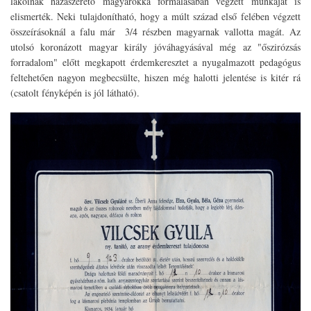
lakóinak hazaszerető magyarokká formálásában végzett munkáját is
elismerték. Neki tulajdonítható, hogy a múlt század első felében végzett
összeírásoknál a falu már 3/4 részben magyarnak vallotta magát. Az
utolsó koronázott magyar király jóváhagyásával még az "őszirózsás
forradalom" előtt megkapott érdemkeresztet a nyugalmazott pedagógus
feltehetően nagyon megbecsülte, hiszen még halotti jelentése is kitér rá
(csatolt fényképén is jól látható).